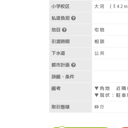
小学校区
大河 （342
私道負担
地目
宅地
引渡時期
相談
下水道
公共
都市計画
設備・条件
備考
▼角地 近隣
▼現状：駐車
取引態様
仲介