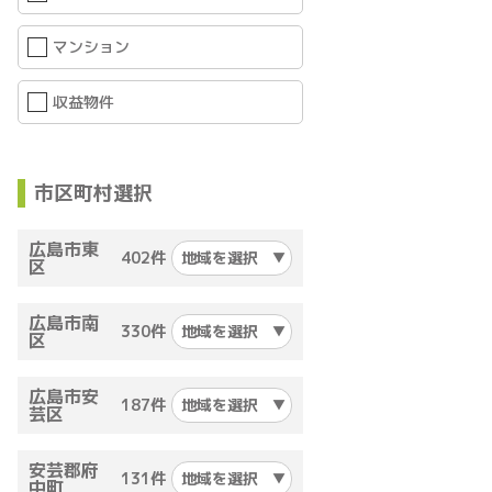
マンション
収益物件
市区町村選択
広島市東
402件
地域を選択
区
広島市南
330件
地域を選択
区
広島市安
187件
地域を選択
芸区
安芸郡府
131件
地域を選択
中町