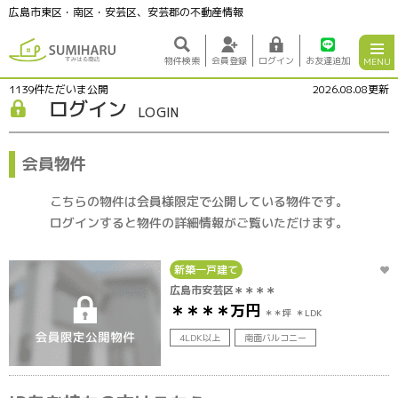
広島市東区・南区・安芸区、安芸郡の不動産情報
物件検索
会員登録
ログイン
お友達追加
MENU
1139
件ただいま公開
2026.08.08更新
ログイン
LOGIN
会員物件
こちらの物件は会員様限定で公開している物件です。
ログインすると物件の詳細情報がご覧いただけます。
新築一戸建て
広島市安芸区＊＊＊＊
＊＊＊＊
万円
＊＊坪
＊LDK
4LDK以上
南面バルコニー