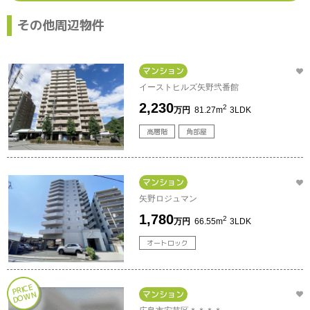
その他周辺物件
マンション
イーストヒルズ矢野弐番館
2,230
2
万円
81.27m
3LDK
高層階
角部屋
マンション
矢野ロジュマン
1,780
2
万円
66.55m
3LDK
オートロック
PRI
CE
D
O
W
マンション
N