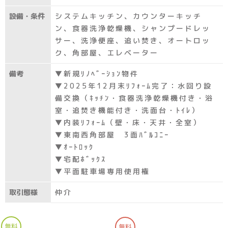
設備・条件
システムキッチン、カウンターキッチ
ン、食器洗浄乾燥機、シャンプードレッ
サー、洗浄便座、追い焚き、オートロッ
ク、角部屋、エレベーター
備考
▼新規ﾘﾉﾍﾞｰｼｮﾝ物件
▼2025年12月末ﾘﾌｫｰﾑ完了：水回り設
備交換（ｷｯﾁﾝ・食器洗浄乾燥機付き・浴
室・追焚き機能付き・洗面台・ﾄｲﾚ）
▼内装ﾘﾌｫｰﾑ（壁・床・天井・全室）
▼東南西角部屋 3面ﾊﾞﾙｺﾆｰ
▼ｵｰﾄﾛｯｸ
▼宅配ﾎﾞｯｸｽ
▼平面駐車場専用使用権
取引態様
仲介
無料
無料