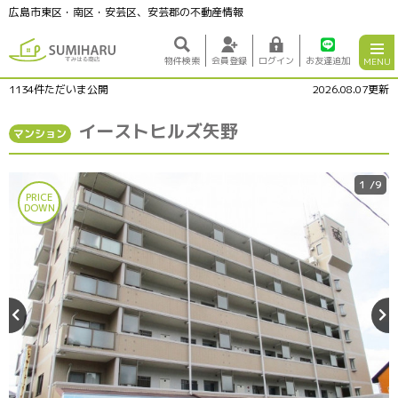
広島市東区・南区・安芸区、安芸郡の不動産情報
物件検索
会員登録
ログイン
お友達追加
MENU
1134
件ただいま公開
2026.08.07更新
イーストヒルズ矢野
マンション
1
/9
PRICE
DOWN