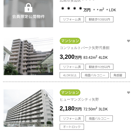
広島市安芸区＊＊＊＊
＊＊＊＊
2
万円
＊＊m
＊LDK
リフォーム済
駅徒歩10分以内
マンション
コンツェルトパーク矢野弐番館
3,200
2
万円
83.42m
4LDK
リフォーム済
駅徒歩10分以内
4LDK以上
南面バルコニー
角部屋
マンション
ヒューマンズシティ矢野
2,180
2
万円
72.50m
3LDK
リフォーム済
南面バルコニー
オートロック