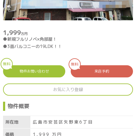
1,999
万円
●新規フルリノベ×角部屋！
●3面バルコニーの19LDK！！
無料
無料
物件お問い合わせ
来店予約
お気に入り登録
物件概要
所在地
広島市安芸区矢野東6丁目
価格
1,999
万円