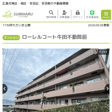
広島市東区・南区・安芸区、安芸郡の不動産情報
物件検索
会員登録
ログイン
お友達追加
MENU
1139
件ただいま公開
2026.08.08更新
ローレルコート牛田不動院前
マンション
1
/11