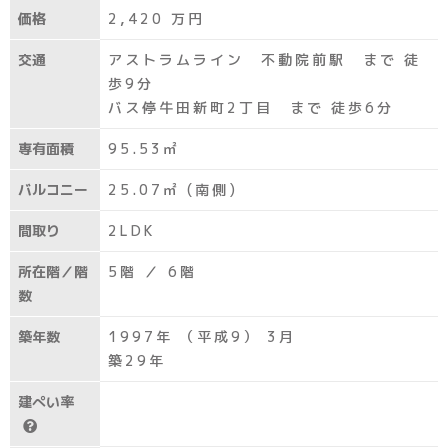
価格
2,420
万円
交通
アストラムライン 不動院前駅 まで 徒
歩9分
バス停牛田新町2丁目 まで 徒歩6分
専有面積
95.53㎡
バルコニー
25.07㎡ (南側)
間取り
2LDK
所在階／階
5階 ／ 6階
数
築年数
1997年 （平成9） 3月
築29年
建ぺい率