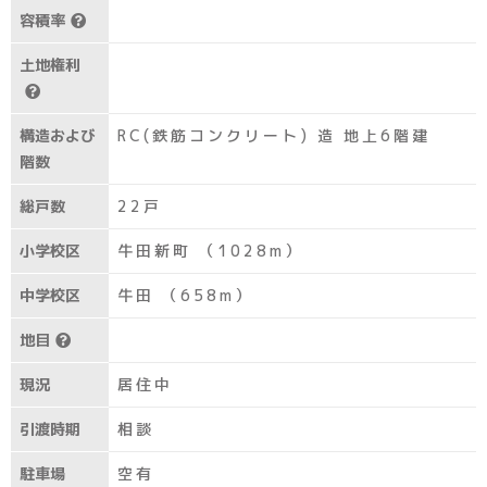
容積率
土地権利
構造および
RC(鉄筋コンクリート) 造 地上6階建
階数
総戸数
22戸
小学校区
牛田新町 （1028m）
中学校区
牛田 （658m）
地目
現況
居住中
引渡時期
相談
駐車場
空有