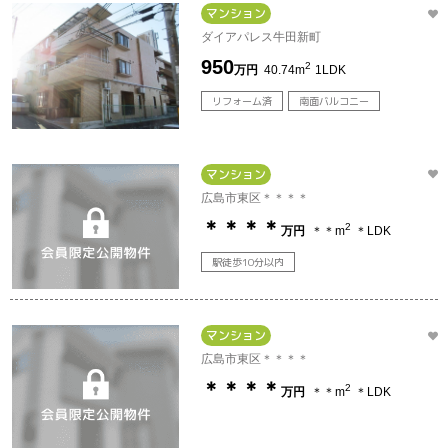
マンション
ダイアパレス牛田新町
950
2
万円
40.74m
1LDK
リフォーム済
南面バルコニー
マンション
広島市東区＊＊＊＊
＊＊＊＊
2
万円
＊＊m
＊LDK
駅徒歩10分以内
マンション
広島市東区＊＊＊＊
＊＊＊＊
2
万円
＊＊m
＊LDK