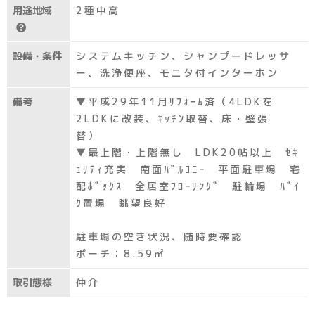
用途地域
2種中高
設備・条件
システムキッチン、シャンプードレッサ
ー、洗浄便座、モニタ付インターホン
備考
▼平成29年11月ﾘﾌｫｰﾑ済（4LDKを
2LDKに改装、ｷｯﾁﾝ取替、床・壁張
替）
▼最上階・上階無し LDK20帖以上 ｾｷ
ｭﾘﾃｨ充実 南面ﾊﾞﾙｺﾆｰ 平面駐車場 宅
配ﾎﾞｯｸｽ 全居室ﾌﾛｰﾘﾝｸﾞ 駐輪場 ﾊﾞｲ
ｸ置場 眺望良好
駐車場の空き状況、随時要確認
ポーチ：8.59㎡
取引態様
仲介