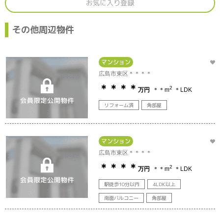
お気に入り登録
その他周辺物件
マンション
広島市東区＊＊＊＊
＊＊＊＊
2
万円
＊＊m
＊LDK
リフォーム済
角部屋
マンション
広島市東区＊＊＊＊
＊＊＊＊
2
万円
＊＊m
＊LDK
駅徒歩10分以内
4LDK以上
南面バルコニー
角部屋