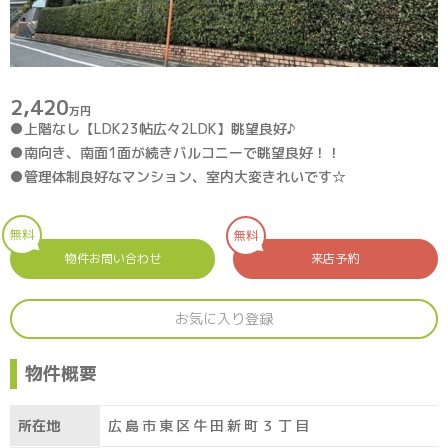
2,420
万円
●上階なし【LDK23帖広々2LDK】眺望良好♪
●南向き、南面1面が続きバルコニーで眺望良好！！
●管理体制良好なマンション、室内大変きれいです☆
無料
無料
物件お問い合わせ
来店予約
お気に入り登録
物件概要
所在地
広島市東区牛田新町３丁目