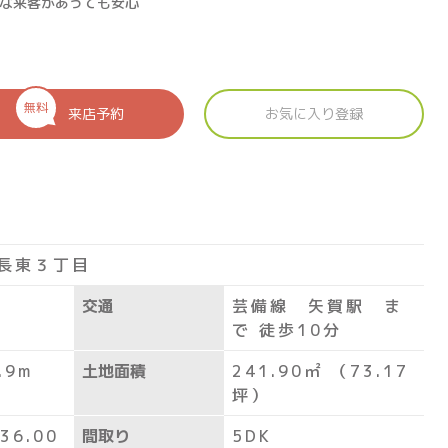
急な来客があっても安心
無料
来店予約
お気に入り登録
長東３丁目
交通
芸備線 矢賀駅 ま
で 徒歩10分
.9m
土地面積
241.90㎡ （73.17
坪）
36.00
間取り
5DK