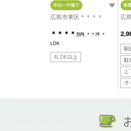
中古一戸建て
新
広島市東区＊＊＊＊
広
＊＊＊＊
2,9
＊＊坪
＊
万円
LDK
駅
4LDK以上
駐
上
オ