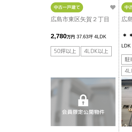
中古一戸建て
中
広島市東区矢賀２丁目
広
2,780
＊
37.63坪
4LDK
万円
LDK
50坪以上
4LDK以上
駐
4