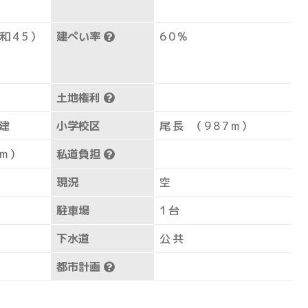
昭和45）
建ぺい率
60%
土地権利
階建
小学校区
尾長 （987m）
8m）
私道負担
現況
空
駐車場
1台
下水道
公共
都市計画