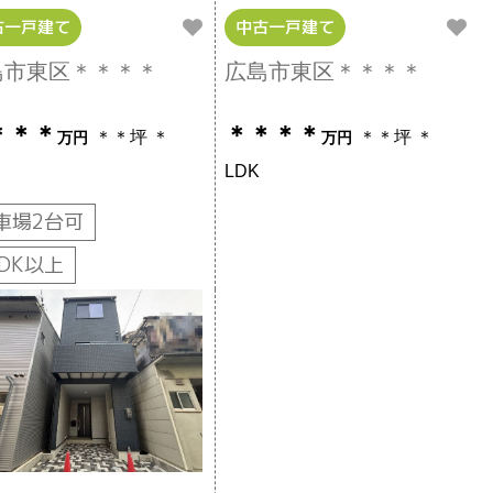
古一戸建て
中古一戸建て
島市東区＊＊＊＊
広島市東区＊＊＊＊
＊＊＊
＊＊＊＊
＊＊坪
＊
＊＊坪
＊
万円
万円
LDK
車場2台可
LDK以上