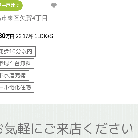
築一戸建て
島市東区矢賀4丁目
80
22.17坪
1LDK+S
万円
徒歩10分以内
車場１台無料
下水道完備
ール電化住宅
お気軽にご来店ください