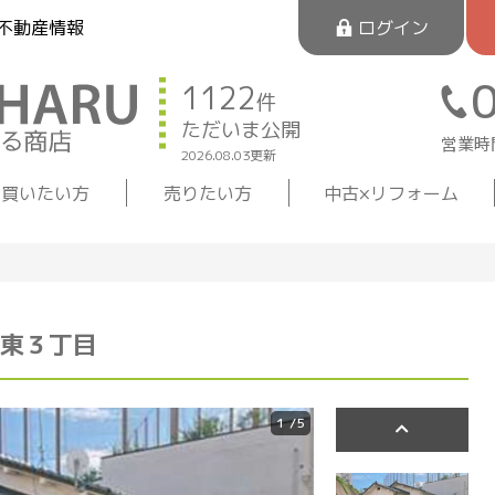
不動産情報
ログイン
1122
件
ただいま公開
営業時間
2026.08.03更新
買いたい方
売りたい方
中古×リフォーム
東３丁目
1
/5