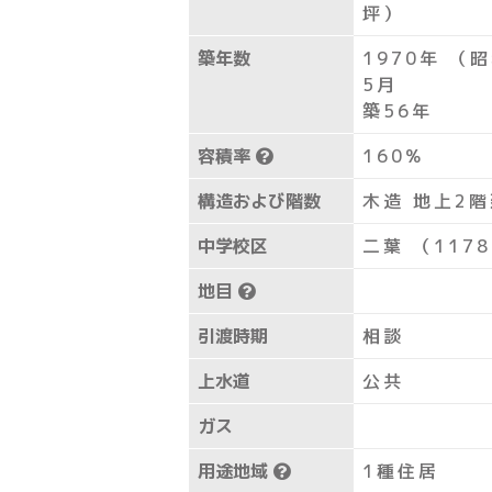
坪）
築年数
1970年 （
5月
築56年
容積率
160%
構造および階数
木造 地上2
中学校区
二葉 （117
地目
引渡時期
相談
上水道
公共
ガス
用途地域
1種住居