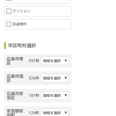
マンション
収益物件
市区町村選択
広島市東
397件
地域を選択
区
広島市南
326件
地域を選択
区
広島市安
187件
地域を選択
芸区
安芸郡府
129件
地域を選択
中町